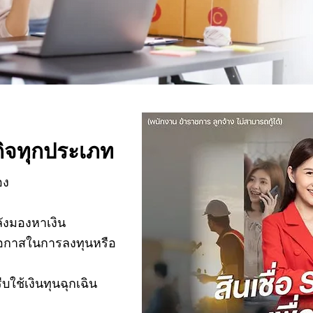
รกิจทุกประเภท
อง
ลังมองหาเงิน
่มโอกาสในการลงทุนหรือ
บใช้เงินทุนฉุกเฉิน