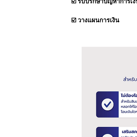
☑️ รับปรึกษาปัญหาการเงิ
☑️
วางแผนการเงิน