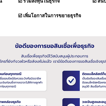
น
☑️ ร่วมลงทุนในธุรกิจ
☑️ สนั
☑️ เพิ่มโอกาสในการขยายธุรกิจ